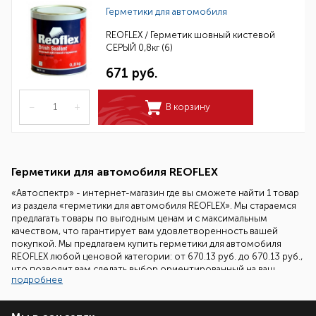
Герметики для автомобиля
REOFLEX / Герметик шовный кистевой
СЕРЫЙ 0,8кг (6)
671 руб.
–
+
В корзину
Герметики для автомобиля REOFLEX
«Автоспектр» - интернет-магазин где вы сможете найти 1 товар
из раздела «герметики для автомобиля REOFLEX». Мы стараемся
предлагать товары по выгодным ценам и с максимальным
качеством, что гарантирует вам удовлетворенность вашей
покупкой. Мы предлагаем купить герметики для автомобиля
REOFLEX любой ценовой категории: от 670.13 руб. до 670.13 руб.,
что позволит вам сделать выбор ориентированный на ваш
подробнее
бюджет.
Наши специалисты всегда готовы помочь вам подобрать