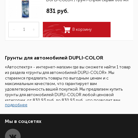
831 руб.
–
+
В корзину
Грунты для автомобилей DUPLI-COLOR
«Автоспектр» - интернет-магазин где вы сможете найти 1 товар
из раздела «грунты для автомобилей DUPLI-COLOR». Мы
стараемся предлагать товары по выгодным ценам и с
максимальным качеством, что гарантирует вам
удовлетворенность вашей покупкой. Мы предлагаем купить
грунты для автомобилей DUPLI-COLOR любой ценовой
категории: от 830.93 руб. до 830.93 руб., что позволит вам
подробнее
сделать выбор ориентированный на ваш бюджет.
Наши специалисты всегда готовы помочь вам подобрать
Мы в соцсетях
необходимый товар. Все что вам надо сделать - это позвонить
нам по бесплатному телефонному номеру 8 (800) 700-86-08 и
задать ваш вопрос.