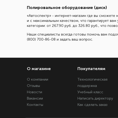
Полировальное оборудование (диск)
«Автоспектр» - интернет-магазин где вы сможете н
и с максимальным качеством, что гарантирует вам
категории: от 267.90 руб. до 326.80 руб., что по
Наши специалисты всегда готовы помочь вам подоб
(800) 700-86-08 и задать ваш вопрос.
О магазине
Покупателям
О компании
Технологическая
Отзывы
поддержка
Новости
Учебный класс
Вакансии
Написать директору
Контакты
Как сделать заказ