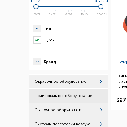
100.79
13 505.31
100.79
3 452
6 803
10 154
13 505.31
Тип
Диск
Поли
Бренд
ORIEN
Плас
Окрасочное оборудование
липу
пере
Полировальное оборудование
327
Сварочное оборудование
Системы подготовки воздуха