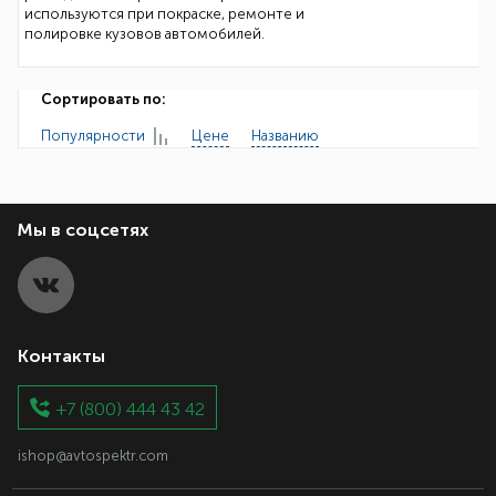
используются при покраске, ремонте и
полировке кузовов автомобилей.
Сортировать по:
Популярности
Цене
Названию
Мы в соцсетях
Контакты
+7 (800) 444 43 42
ishop@avtospektr.com