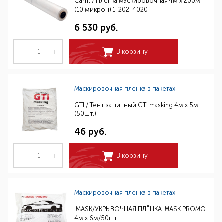
Carfit / Пленка маскировочная 4м х 200м
(10 микрон) 1-202-4020
6 530 руб.
–
+
В корзину
Маскировочная пленка в пакетах
GTI / Тент защитный GTI masking 4м х 5м
(50шт.)
46 руб.
–
+
В корзину
Маскировочная пленка в пакетах
IMASK/УКРЫВОЧНАЯ ПЛЁНКА IMASK PROMO
4м x 6м/50шт