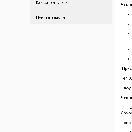
Как сделать заказ
Что 
Пункты выдачи
Прис
Тел.
-
вод
Что 
· Дос
Самар
Прис