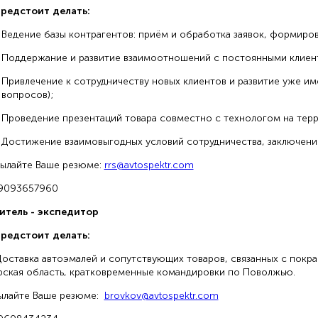
предстоит делать:
Ведение базы контрагентов: приём и обработка заявок, формирова
Поддержание и развитие взаимоотношений с постоянными клиен
Привлечение к сотрудничеству новых клиентов и развитие уже и
вопросов);
Проведение презентаций товара совместно с технологом на тер
Достижение взаимовыгодных условий сотрудничества, заключени
ылайте Ваше резюме:
rrs@avtospektr.com
89093657960
итель - экспедитор
предстоит делать:
тавка автоэмалей и сопутствующих товаров, связанных с покра
ская область, кратковременные командировки по Поволжью.
ылайте Ваше резюме:
brovkov@avtospektr.com