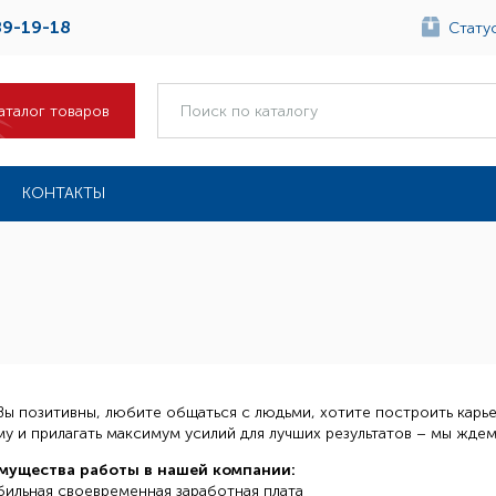
89-19-18
Статус
аталог товаров
КОНТАКТЫ
Вы позитивны, любите общаться с людьми, хотите построить карье
у и прилагать максимум усилий для лучших результатов – мы ждем
мущества работы в нашей компании:
бильная своевременная заработная плата