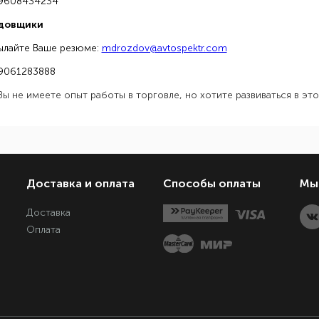
89608434234
адовщики
ылайте Ваше резюме:
mdrozdov@avtospektr.com
89061283888
Вы не имеете опыт работы в торговле, но хотите развиваться в эт
Доставка и оплата
Способы оплаты
Мы 
Доставка
Оплата