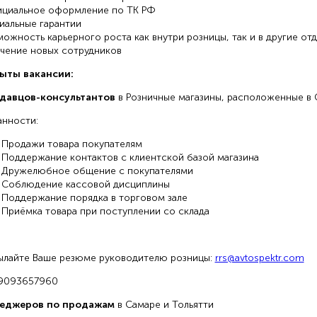
ициальное оформление по ТК РФ
иальные гарантии
можность карьерного роста как внутри розницы, так и в другие от
чение новых сотрудников
ыты вакансии:
одавцов-консультантов
в Розничные магазины, расположенные в 
нности:
Продажи товара покупателям
Поддержание контактов с клиентской базой магазина
Дружелюбное общение с покупателями
Соблюдение кассовой дисциплины
Поддержание порядка в торговом зале
Приёмка товара при поступлении со склада
ылайте Ваше резюме руководителю розницы:
rrs@avtospektr.com
89093657960
неджеров по продажам
в Самаре и Тольятти