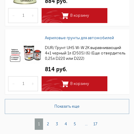
884 руб.
–
+
В корзину
Акриловые грунты для автомобилей
DUR/ Грунт UHS W-W 2К выравнивающий
4+1 черный 1л (D505) (6) (Еще отвердитель
0,25л D220 или D222)
814 руб.
–
+
В корзину
Показать еще
1
2
3
4
5
...
17