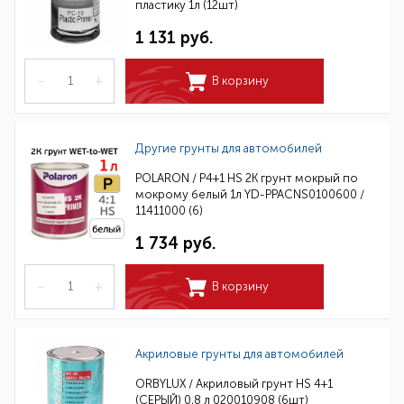
пластику 1л (12шт)
1 131 руб.
–
+
В корзину
Другие грунты для автомобилей
POLARON / P4+1 HS 2K грунт мокрый по
мокрому белый 1л YD-PPACNS0100600 /
11411000 (6)
1 734 руб.
–
+
В корзину
Акриловые грунты для автомобилей
ORBYLUX / Акриловый грунт HS 4+1
(СЕРЫЙ) 0,8 л 020010908 (6шт)