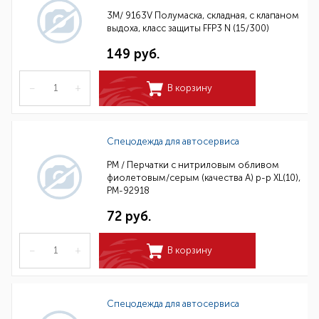
3M/ 9163V Полумаска, складная, с клапаном
выдоха, класс защиты FFP3 N (15/300)
149 руб.
–
+
В корзину
Спецодежда для автосервиса
РМ / Перчатки с нитриловым обливом
фиолетовым/серым (качества А) р-р XL(10),
РМ-92918
72 руб.
–
+
В корзину
Спецодежда для автосервиса