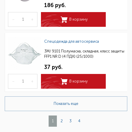
186 руб.
–
+
В корзину
Спецодежда для автосервиса
3M/ 9101 Полумаска, складная, класс защиты
FFP1 NR D (4 ПДК) (25/1000)
37 руб.
–
+
В корзину
Показать еще
1
2
3
4