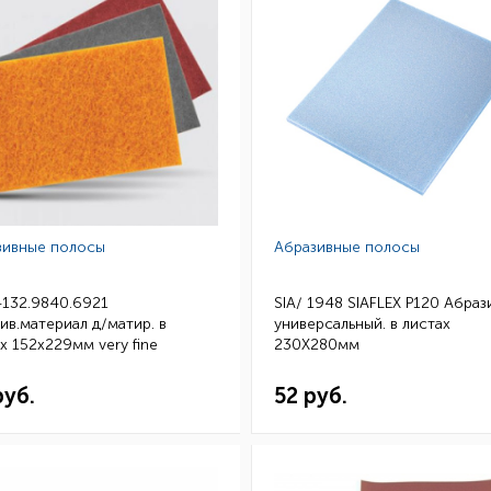
зивные полосы
Абразивные полосы
4132.9840.6921
SIA/ 1948 SIAFLEX Р120 Абраз
ив.материал д/матир. в
универсальный. в листах
х 152x229мм very fine
230Х280мм
ный) 20шт
руб.
52 руб.