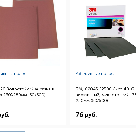
зивные полосы
Абразивные полосы
320 Водостойкий абразив в
3M/ 02045 P2500 Лист 401Q
х 230Х280мм (50/500)
абразивный, микротонкий 13
230мм (50/500)
руб.
76 руб.