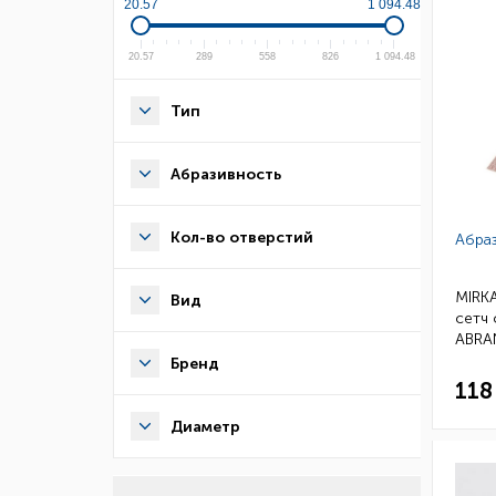
20.57
1 094.48
20.57
289
558
826
1 094.48
Тип
Абразивность
Кол-во отверстий
Абра
MIRKA
Вид
сетч 
ABRA
кор
Бренд
118
Диаметр