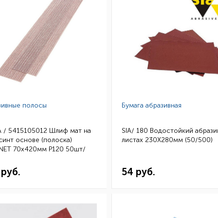
зивные полосы
Бумага абразивная
 / 5415105012 Шлиф мат на
SIA/ 180 Водостойкий абрази
синт основе (полоска)
листах 230Х280мм (50/500)
NET 70x420мм Р120 50шт/
 руб.
54 руб.