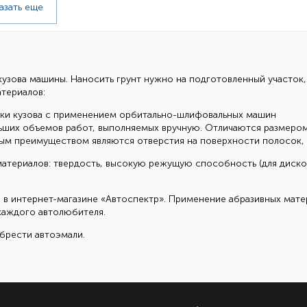
азать еще
кузова машины. Наносить грунт нужно на подготовленный участок
териалов:
вки кузова с применением орбитально-шлифовальных машин
ших объемов работ, выполняемых вручную. Отличаются размером 
ым преимуществом являются отверстия на поверхности полосок, 
атериалов: твердость, высокую режущую способность (для дисков
 в интернет-магазине «Автоспектр». Применение абразивных мате
каждого автолюбителя.
брести автоэмали.