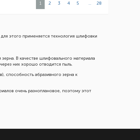
1
2
3
4
5
...
28
, для этого применяется технология шлифовки
зерна. В качестве шлифовального материала
через них хорошо отводится пыль.
), способность абразивного зерна к
риалов очень разноплановое, поэтому этот