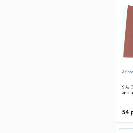
Абра
SIA/ 
листа
54 