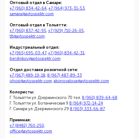
Оптовый отдел в Самаре:
+7 (960) 834-42-64
,
+7 (964) 973-31-53
,
samara@avtospektr.com
Оптовый отдел в Тольятти:
+7 (960) 837-42-95
,
+7 (929) 710-26-05
,
tlt@avtospektr.com
Индустриальный отдел:
+7 (965) 695-03-47
,
+7 (960) 834-42-31
,
berdnikov@avtospektr.com
Отдел доставки розничной сети:
+7 (967) 489-19-18
,
8 (967) 487-89-33
ishop@avtospektr.com
,
akonovalova@avtospektr.com
Колористы:
Г. Тольятти ул. Дзержинского 70 тел.
8 (960) 839-64-68
Г. Тольятти ул. Ботаническая 9
8 (964) 972-14-24
Г. Самара ул. Дзержинского 29
8 (903) 333-66-87
Приемная:
+7 (8482) 760-250,
office@avtospektr.com