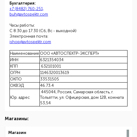
Бухгалтерия:
+7 (8482) 760-251,
buh@avtospektr.com
Часы работы:
С 8:30 до 17:30 (Сб, Вс - выходной)
Электронная почта:
ishop@avtospektr.com
Наименование
ООО «АВТОСПЕКТР-ЭКСПЕРТ»
ИНН
6321354034
КПП
632101001
ОГРН
1146320013619
ОКПО
33531505
ОКВЭД
46.73.4
445044, Россия, Самарская область, г.
Юр. адрес
Тольятти, ул. Офицерская, дом 12В, комната
53,54
Магазины:
Магазин