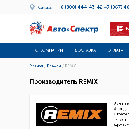
8 (800) 444-43-42
+7 (967) 4
Самара
К
О КОМПАНИИ
ДОСТАВКА
ОПЛАТА
Главная
/
Бренды
/
REMIX
Производитель REMIX
8 лет в
бренда 
Стратег
качеств
эффекти