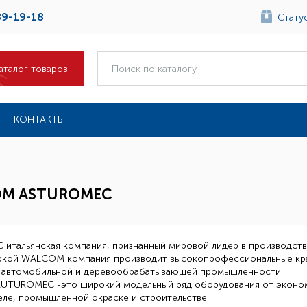
89-19-18
Статус
аталог товаров
КОНТАКТЫ
OM ASTUROMEC
итальянская компания, признанный мировой лидер в производст
ркой WALCOM компания производит высокопрофессиональные кра
а автомобильной и деревообрабатывающей промышленности
AUTUROMEC -это широкий модельный ряд оборудования от эконом
еле, промышленной окраске и строительстве.