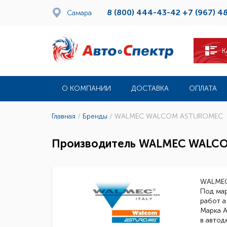
8 (800) 444-43-42
+7 (967) 4
Самара
К
О КОМПАНИИ
ДОСТАВКА
ОПЛАТА
Главная
/
Бренды
/
WALMEC WALCOM ASTUROMEC
Производитель WALMEC WALC
WALMEC 
Под ма
работ 
Марка 
в автод