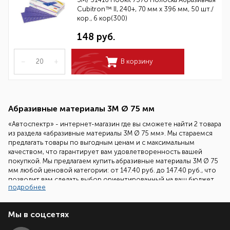
Cubitron™ II, 240+, 70 мм x 396 мм, 50 шт./
кор., 6 кор(300)
148 руб.
–
+
В корзину
Абразивные материалы 3М Ø 75 мм
«Автоспектр» - интернет-магазин где вы сможете найти 2 товара
из раздела «абразивные материалы 3М Ø 75 мм». Мы стараемся
предлагать товары по выгодным ценам и с максимальным
качеством, что гарантирует вам удовлетворенность вашей
покупкой. Мы предлагаем купить абразивные материалы 3М Ø 75
мм любой ценовой категории: от 147.40 руб. до 147.40 руб., что
позволит вам сделать выбор ориентированный на ваш бюджет.
подробнее
Наши специалисты всегда готовы помочь вам подобрать
необходимый товар. Все что вам надо сделать - это позвонить
Мы в соцсетях
нам по бесплатному телефонному номеру 8 (800) 700-86-08 и
задать ваш вопрос.