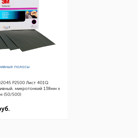
зивные полосы
02045 P2500 Лист 401Q
ивный, микротонкий 138мм х
м (50/500)
руб.