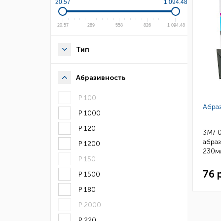
20.57
1 094.48
20.57
289
558
826
1 094.48
Тип
Абразивность
Р 100
Абра
Р 1000
Р 120
3M/ 
абраз
Р 1200
230м
Р 150
76 
Р 1500
Р 180
Р 2000
Р 220