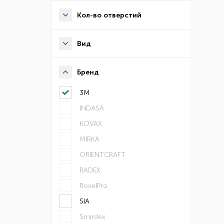
Кол-во отверстий
Вид
Бренд
3М
INDASA
KOVAX
MIRKA
ORIENTCRAFT
RADEX
RoxelPro
SIA
Smirdex