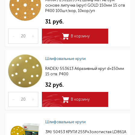
основе липучка (круг) GOLD 150мм 15 отв
P400 100шт/кор, 10кор/уп
31 руб.
–
+
В корзину
Шлифовальные круги
RADEX/ 553613 Абразивный круг d=150мм
15 отв. Р400
32 руб.
–
+
В корзину
Шлифовальные круги
3M/ 50453 КРУГИ 255P+Золотистая LD861A