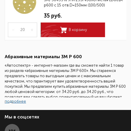
p600 с 15 отв.D=150мм (100/500)
35 руб.
–
+
В корзину
Абразивные материалы 3М Р 600
«Автоспектр» - интернет-магазин где вы сможете найти 1 товар
из раздела «абразивные материалы 3М Р 600». Мы стараемся
предлагать товары по выгодным ценам и с максимальным
качеством, что гарантирует вам удовлетворенность вашей
покупкой. Мы предлагаем купить абразивные материалы 3М Р 600
любой ценовой категории: от 34.20 руб. до 34.20 руб., что
позволит вам сделать выбор ориентированный на ваш бюджет.
подробнее
Наши специалисты всегда готовы помочь вам подобрать
необходимый товар. Все что вам надо сделать - это позвонить
Мы в соцсетях
нам по бесплатному телефонному номеру 8 (800) 700-86-08 и
задать ваш вопрос.