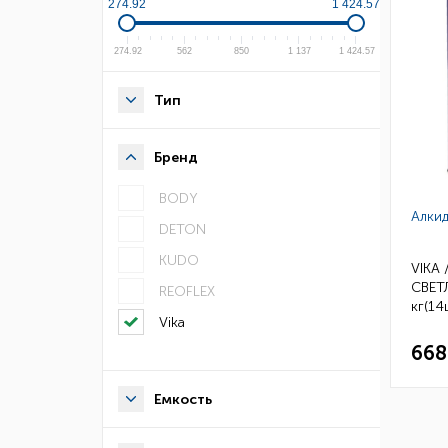
274.92
1 424.57
274.92
562
850
1 137
1 424.57
Тип
Бренд
BODY
Алкид
DETON
KUDO
VIKA 
СВЕТ
REOFLEX
кг(14
Vika
668
Емкость