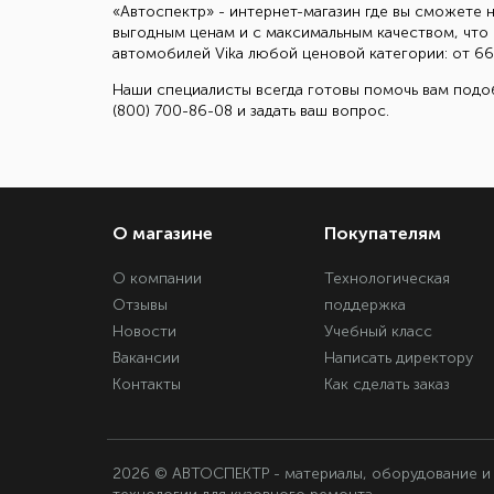
«Автоспектр» - интернет-магазин где вы сможете н
выгодным ценам и с максимальным качеством, что 
автомобилей Vika любой ценовой категории: от 667
Наши специалисты всегда готовы помочь вам подоб
(800) 700-86-08 и задать ваш вопрос.
О магазине
Покупателям
О компании
Технологическая
Отзывы
поддержка
Новости
Учебный класс
Вакансии
Написать директору
Контакты
Как сделать заказ
2026 © АВТОСПЕКТР - материалы, оборудование и