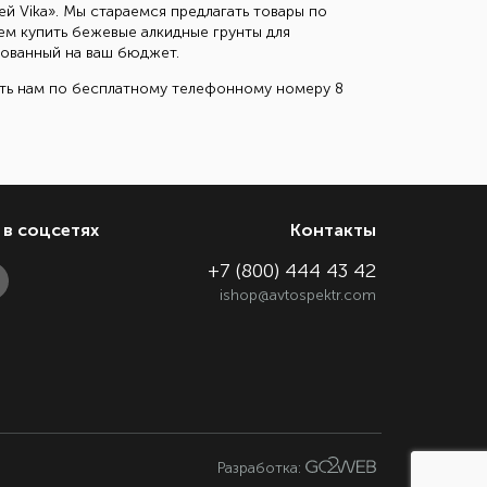
ей Vika». Мы стараемся предлагать товары по
ем купить бежевые алкидные грунты для
ированный на ваш бюджет.
ить нам по бесплатному телефонному номеру 8
в соцсетях
Контакты
+7 (800) 444 43 42
ishop@avtospektr.com
Разработка: