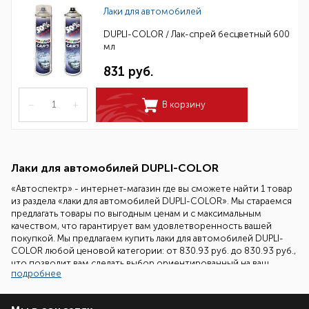
Лаки для автомобилей
DUPLI-COLOR / Лак-спрей бесцветный 600
мл
831 руб.
–
+
В корзину
Лаки для автомобилей DUPLI-COLOR
«Автоспектр» - интернет-магазин где вы сможете найти 1 товар
из раздела «лаки для автомобилей DUPLI-COLOR». Мы стараемся
предлагать товары по выгодным ценам и с максимальным
качеством, что гарантирует вам удовлетворенность вашей
покупкой. Мы предлагаем купить лаки для автомобилей DUPLI-
COLOR любой ценовой категории: от 830.93 руб. до 830.93 руб.,
что позволит вам сделать выбор ориентированный на ваш
подробнее
бюджет.
Наши специалисты всегда готовы помочь вам подобрать