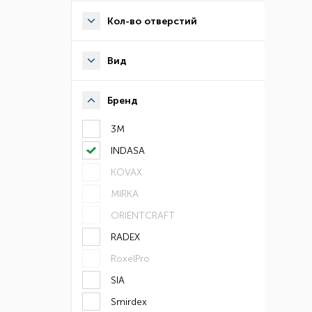
Кол-во отверстий
Вид
Бренд
3М
INDASA
KOVAX
MIRKA
ORIENTCRAFT
RADEX
RoxelPro
SIA
Smirdex