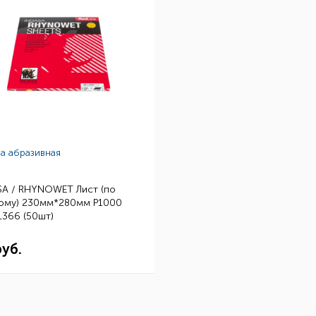
а абразивная
SA / RHYNOWET Лист (по
ому) 230мм*280мм Р1000
1366 (50шт)
руб.