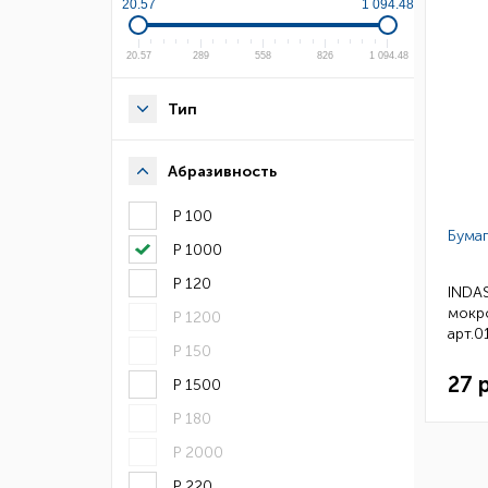
20.57
1 094.48
20.57
289
558
826
1 094.48
Тип
Абразивность
Р 100
Бумаг
Р 1000
Р 120
INDA
мокр
Р 1200
арт.0
Р 150
27 
Р 1500
Р 180
Р 2000
Р 220