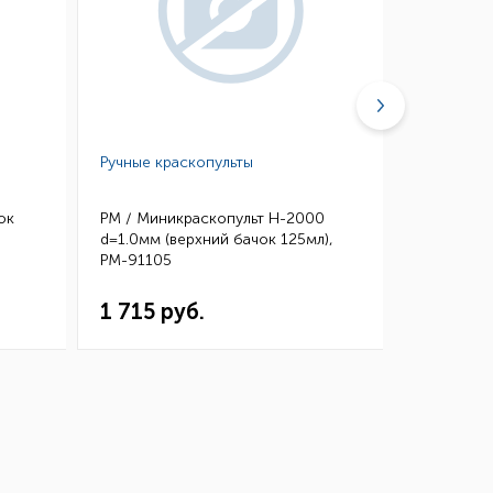
Ручные краскопульты
Шланги и 
ок
РМ / Миникраскопульт H-2000
РМ / Быст
d=1.0мм (верхний бачок 125мл),
PROFI под
РМ-91105
1 715 руб.
873 ру