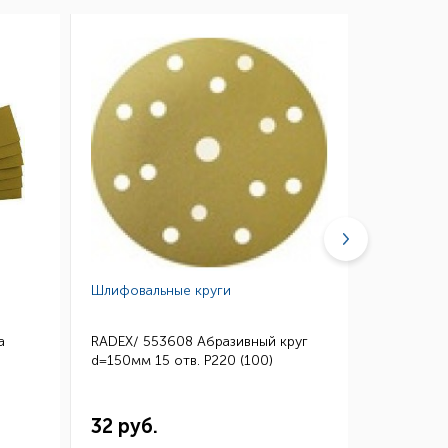
Шлифовальные круги
Губки абр
а
RADEX/ 553608 Абразивный круг
3M/ 0260
d=150мм 15 отв. Р220 (100)
Микротонк
115*140 (
32 руб.
144 ру