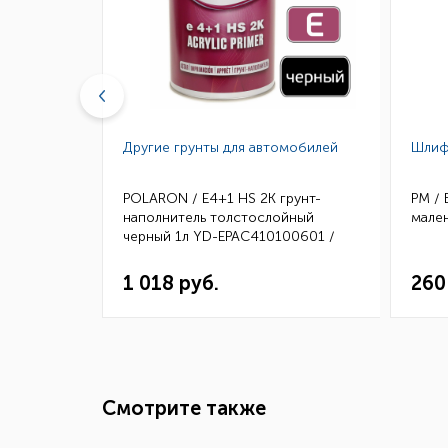
нта и
Другие грунты для автомобилей
Шлиф
расочного
POLARON / E4+1 HS 2K грунт-
РМ /
м
наполнитель толстослойный
мале
черный 1л YD-EPAC410100601 /
10411001 (6)
1 018 руб.
260
Смотрите также