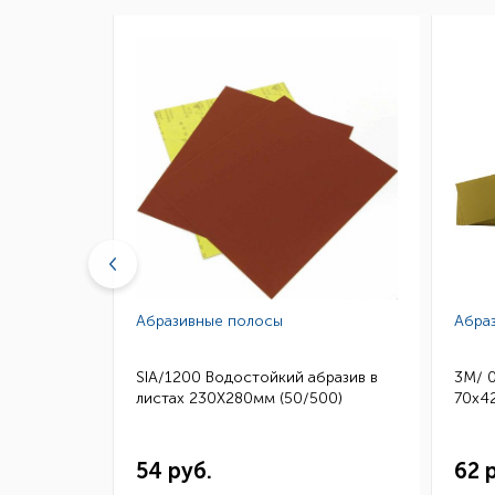
Абразивные полосы
Абра
бразив в
SIA/1200 Водостойкий абразив в
3M/ 
50)
листах 230Х280мм (50/500)
70х42
54 руб.
62 