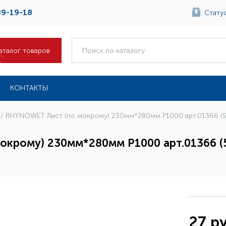
89-19-18
Статус
аталог товаров
КОНТАКТЫ
 / RHYNOWET Лист (по мокрому) 230мм*280мм Р1000 арт.01366 (
окрому) 230мм*280мм Р1000 арт.01366 (
27 ру