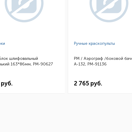
ки
Ручные краскопульты
 Блок шлифовальный
РМ / Аэрограф /боковой бач
нький 163*86мм, РМ-90627
А-132, РМ-91136
 руб.
2 765 руб.