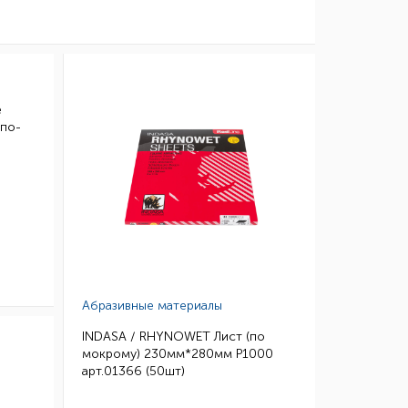
е
"по-
Абразивные материалы
INDASA / RHYNOWET Лист (по
мокрому) 230мм*280мм Р1000
арт.01366 (50шт)