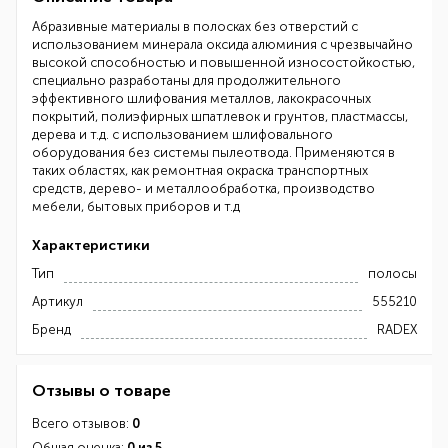
Абразивные материалы в полосках без отверстий с
использованием минерала оксида алюминия с чрезвычайно
высокой способностью и повышенной износостойкостью,
специально разработаны для продолжительного
эффективного шлифования металлов, лакокрасочных
покрытий, полиэфирных шпатлевок и грунтов, пластмассы,
дерева и т.д. с использованием шлифовального
оборудования без системы пылеотвода. Применяются в
таких областях, как ремонтная окраска транспортных
средств, дерево- и металлообработка, производство
мебели, бытовых приборов и т.д
Характеристики
Тип
полосы
Артикул
555210
Бренд
RADEX
Отзывы о товаре
Всего отзывов:
0
Общая оценка:
0 из 5