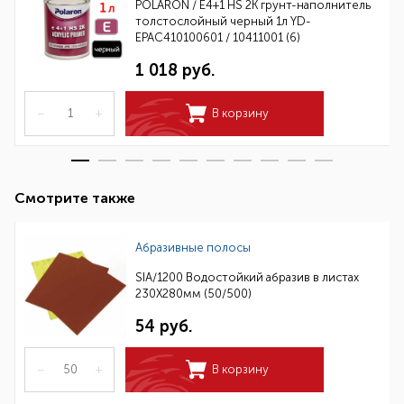
POLARON / E4+1 HS 2K грунт-наполнитель
толстослойный черный 1л YD-
EPAC410100601 / 10411001 (6)
1 018 руб.
–
+
В корзину
Смотрите также
Абразивные полосы
SIA/1200 Водостойкий абразив в листах
230Х280мм (50/500)
54 руб.
–
+
В корзину