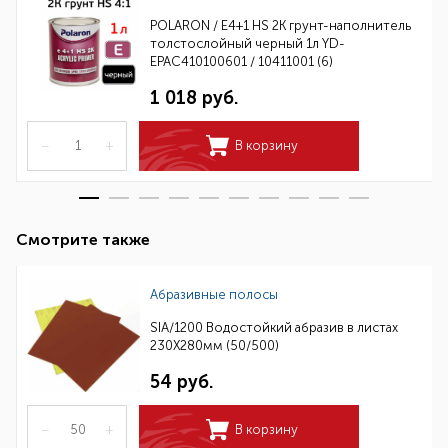
POLARON / E4+1 HS 2K грунт-наполнитель
толстослойный черный 1л YD-
EPAC410100601 / 10411001 (6)
1 018 руб.
–
+
В корзину
Смотрите также
Абразивные полосы
SIA/1200 Водостойкий абразив в листах
230Х280мм (50/500)
54 руб.
–
+
В корзину