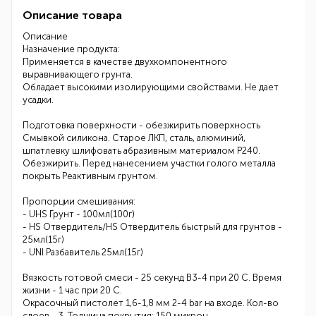
Описание товара
Описание
Назначение продукта:
Применяется в качестве двухкомпонентного
выравнивающего грунта.
Обладает высокими изолирующими свойствами. Не дает
усадки.
Подготовка поверхности - обезжирить поверхность
Смывкой силикона. Старое ЛКП, сталь, алюминий,
шпатлевку шлифовать абразивным материалом Р240.
Обезжирить. Перед нанесением участки голого металла
покрыть Реактивным грунтом.
Пропорции смешивания:
- UHS Грунт - 100мл(100г)
- HS Отвердитель/HS Отвердитель быстрый для грунтов -
25мл(15г)
- UNI Разбавитель 25мл(15г)
Вязкость готовой смеси - 25 секунд В3-4 при 20 С. Время
жизни - 1 час при 20 С.
Окрасочный пистолет 1,6-1,8 мм 2-4 bar на входе. Кол-во
слоев - 3. Толщина покрытия: 150 микрон.