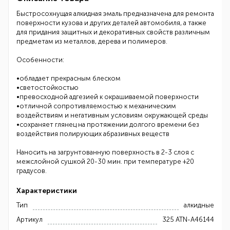
Быстросохнущая алкидная эмаль предназначена для ремонта
поверхности кузова и других деталей автомобиля, а также
для придания защитных и декоративных свойств различным
предметам из металлов, дерева и полимеров.
Особенности:
•обладает прекрасным блеском
•светостойкостью
•превосходной адгезией к окрашиваемой поверхности
•отличной сопротивляемостью к механическим
воздействиям и негативным условиям окружающей среды
•сохраняет глянец на протяжении долгого времени без
воздействия полирующих абразивных веществ
Наносить на загрунтованную поверхность в 2-3 слоя с
межслойной сушкой 20-30 мин. при температуре +20
градусов.
Характеристики
Тип
алкидные
Артикул
325 ATN-A46144