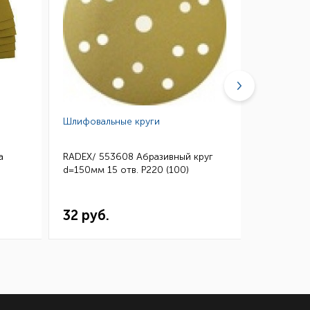
Шлифовальные круги
Губки абр
а
RADEX/ 553608 Абразивный круг
3M/ 0260
d=150мм 15 отв. Р220 (100)
Микротонк
115*140 (
32 руб.
144 ру