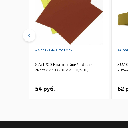
Абразивные полосы
Абра
бразив в
SIA/1200 Водостойкий абразив в
3M/ 
50)
листах 230Х280мм (50/500)
70х42
54 руб.
62 