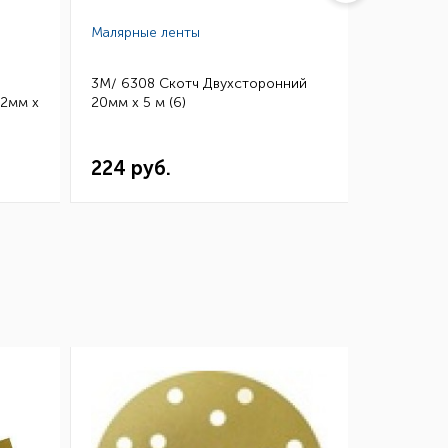
Малярные ленты
Малярные
3M/ 6308 Скотч Двухсторонний
3M/ 4910 
12мм х
20мм х 5 м (6)
Двухстор
х 5 м (6)
224 руб.
243 ру