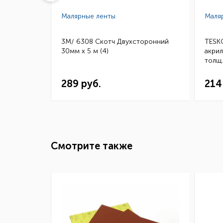
Малярные ленты
Маля
скотч HSA
3M/ 6308 Скотч Двухсторонний
TESK
.0,8,
30мм х 5 м (4)
акри
0шт.)
толщ
ТЕС32
289 руб.
214
Смотрите также