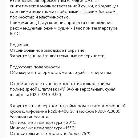
Назначение: Авторемонтная Алкидная эмаль -
синтетическая эмаль естественной сушки, обладающая
хорошими защитными свойствами, высоким блеском,
прочностью и эластичностью.
Примечание: Для ускорения процесса отверждения
рекомендуемый режим сушки - 1 час при температуре
60°С.
Подложки
Отшлифованное заводское покрытие;
Загрунтованные / зашпатлеванные поверхности.
Подготовка поверхности
Обезжирить поверхность металла уайт – спиритом;
Отремонтировать поверхность с использованием
полиэфирной шпатлевки «VIKA-Универсальная», сухая
шлифовка Р120-Р240-Р320;
Загрунтовать поверхность праймером антикороозионный,
сухое шлифование Р320-Р400 (или мокрое Р800-Р1000).
Условия нанесения
Оптимальная температура + 20°С;
Минимальная температура +15°С;
Относительная влажность не более 75 %.