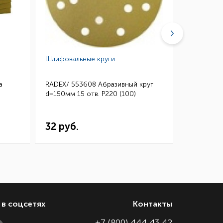
Шлифовальные круги
Губки абр
а
RADEX/ 553608 Абразивный круг
3M/ 0260
d=150мм 15 отв. Р220 (100)
Микротонк
115*140 (
32 руб.
144 ру
в соцсетях
Контакты
+7 (800) 444 43 42