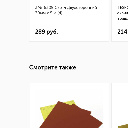
скотч HSA
3M/ 6308 Скотч Двухсторонний
TESK
.0,8,
30мм х 5 м (4)
акри
0шт.)
толщ
ТЕС32
289 руб.
214
Смотрите также