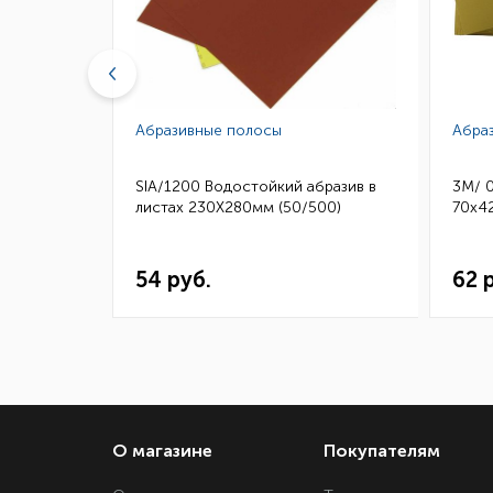
Абразивные полосы
Абра
бразив в
SIA/1200 Водостойкий абразив в
3M/ 
50)
листах 230Х280мм (50/500)
70х42
54 руб.
62 
О магазине
Покупателям