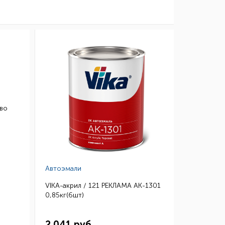
во
Автоэмали
VIKA-акрил / 121 РЕКЛАМА АК-1301
0,85кг(6шт)
2 041 руб.