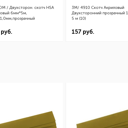
OM / Двухсторон. скотч HSA
3M/ 4910 Скотч Акриловый
ловый 6мм*5м,
Двухсторонний прозрачный 
.1,0мм,прозрачный
5 м (10)
1210605 (10шт.)
 руб.
157 руб.