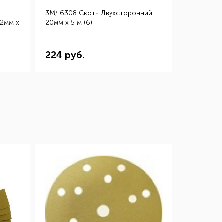
3M/ 6308 Скотч Двухсторонний
3M/ 4910 
12мм х
20мм х 5 м (6)
Двухстор
х 5 м (6)
224 руб.
243 ру