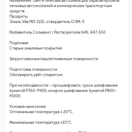
Назначение: синтетическая автоэмаль для окраски кузовов
легковых автомобилей и коммерческих транспортных
средств.
Продукты
Эмаль Vika МЛ-1110, отвердитель ОЭМ-3
Разбавитель Сольвент / Растворители 646, 647, 650
Подложки
Старые эмалевые покрытия
Загрунтованные/зашпатлеванные поверхности
Подготовка поверхности
Обезжирить уайт-спиритом.
При необходимости – прошлифовать: сухое шлифование
бумагой Р360–Р400, мокрое шлифование бумагой Р800–
Р1000.
Условия нанесения
Оптимальная температура + 20°С.
Минимальная температура +15°С.