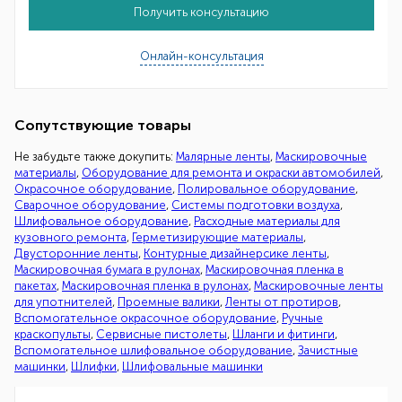
Получить консультацию
Онлайн-консультация
Сопутствующие товары
Не забудьте также докупить:
Малярные ленты
,
Маскировочные
материалы
,
Оборудование для ремонта и окраски автомобилей
,
Окрасочное оборудование
,
Полировальное оборудование
,
Сварочное оборудование
,
Системы подготовки воздуха
,
Шлифовальное оборудование
,
Расходные материалы для
кузовного ремонта
,
Герметизирующие материалы
,
Двусторонние ленты
,
Контурные дизайнерсике ленты
,
Маскировочная бумага в рулонах
,
Маскировочная пленка в
пакетах
,
Маскировочная пленка в рулонах
,
Маскировочные ленты
для употнителей
,
Проемные валики
,
Ленты от протиров
,
Вспомогательное окрасочное оборудование
,
Ручные
краскопульты
,
Сервисные пистолеты
,
Шланги и фитинги
,
Вспомогательное шлифовальное оборудование
,
Зачистные
машинки
,
Шлифки
,
Шлифовальные машинки