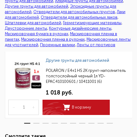
грунты для автомобилей
,
Алкидные грунты для автомобилей
,
Другие грунты для автомобилей
,
Эпоксидные грунты для
автомобилей
,
Отвердители для автомобильных грунтов
,
Лаки
для автомобилей
,
Отвердители для автомобильных лаков
,
Шпатлевки для автомобилей
,
Герметизирующие материалы
,
Двусторонние ленты
,
Контурные дизайнерсике ленты
,
Маскировочная бумага в рулонах
,
Маскировочная пленка в
пакетах
,
Маскировочная пленка в рулонах
,
Маскировочные ленты
для употнителей
,
Проемные валики
,
Ленты от протиров
Другие грунты для автомобилей
POLARON / E4+1 HS 2K грунт-наполнитель
толстослойный черный 1л YD-
EPAC410100601 / 10411001 (6)
1 018 руб.
–
+
В корзину
Смотрите также