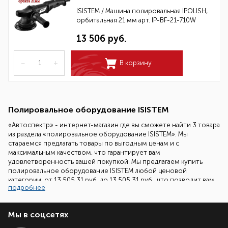
ISISTEM / Машина полировальная IPOLISH,
орбитальная 21 мм арт. IP-BF-21-710W
13 506 руб.
–
+
В корзину
Полировальное оборудование ISISТEM
«Автоспектр» - интернет-магазин где вы сможете найти 3 товара
из раздела «полировальное оборудование ISISТEM». Мы
стараемся предлагать товары по выгодным ценам и с
максимальным качеством, что гарантирует вам
удовлетворенность вашей покупкой. Мы предлагаем купить
полировальное оборудование ISISТEM любой ценовой
категории: от 13 505.31 руб. до 13 505.31 руб., что позволит вам
подробнее
сделать выбор ориентированный на ваш бюджет.
Наши специалисты всегда готовы помочь вам подобрать
Мы в соцсетях
необходимый товар. Все что вам надо сделать - это позвонить
нам по бесплатному телефонному номеру 8 (800) 700-86-08 и