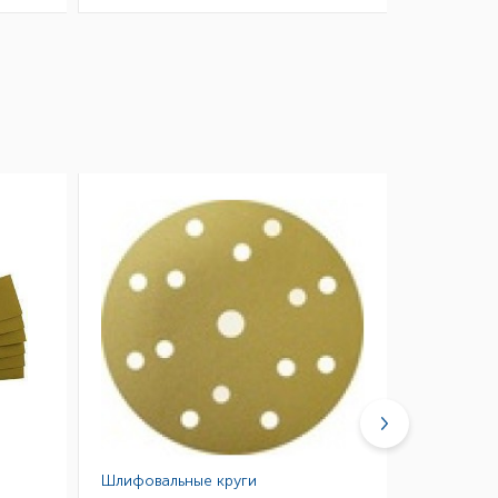
Шлифовальные круги
Губки абр