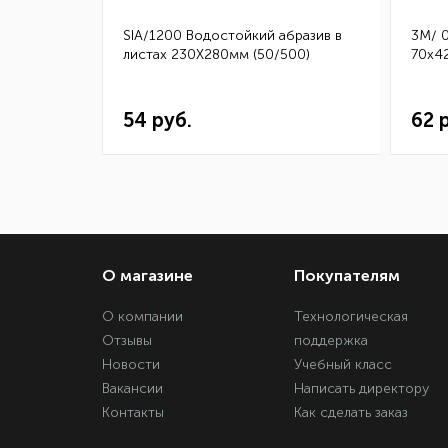
бразив в
SIA/1200 Водостойкий абразив в
3M/ 
50)
листах 230Х280мм (50/500)
70х42
54 руб.
62 
О магазине
Покупателям
О компании
Технологическая
Отзывы
поддержка
Новости
Учебный класс
Вакансии
Написать директору
Контакты
Как сделать заказ