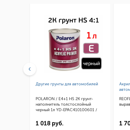
мобилей
Другие грунты для автомобилей
Акрил
авто
 на
POLARON / E4+1 HS 2K грунт-
REOFL
наполнитель толстослойный
вырав
черный 1л YD-EPAC410100601 /
10411001 (6)
1 018 руб.
1 7