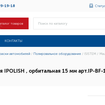
89-19-18
Статус
аталог товаров
КОНТАКТЫ
краски автомобилей
/
Полировальное оборудование
/
ISISTEM / Ма
я IPOLISH , орбитальная 15 мм арт.IP-BF