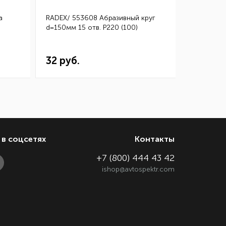
а
RADEX/ 553608 Абразивный круг
3M/ 0260
d=150мм 15 отв. Р220 (100)
Микротонк
115*140 (
32 руб.
144 ру
в соцсетях
Контакты
+7 (800) 444 43 42
ishop@avtospektr.com