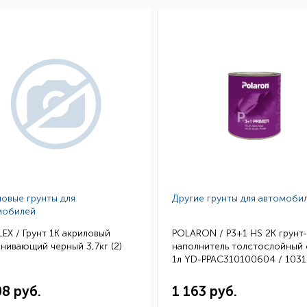
овые грунты для
Другие грунты для автомоби
мобилей
EX / Грунт 1К акриловый
POLARON / P3+1 HS 2K грунт-
нивающий черный 3,7кг (2)
наполнитель толстослойный
1л YD-PPAC310100604 / 103
(6)
08 руб.
1 163 руб.