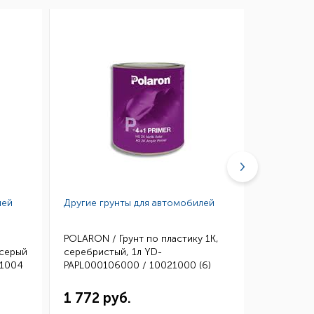
лей
Другие грунты для автомобилей
Другие гр
POLARON / Грунт по пластику 1К,
POLARON /
 серый
серебристый, 1л YD-
мокрый по
11004
PAPL000106000 / 10021000 (6)
PPACNS010
1 772 руб.
1 734 р