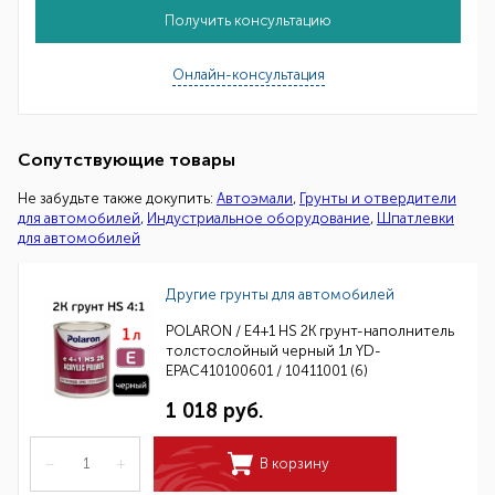
Получить консультацию
Онлайн-консультация
Сопутствующие товары
Не забудьте также докупить:
Автоэмали
,
Грунты и отвердители
для автомобилей
,
Индустриальное оборудование
,
Шпатлевки
для автомобилей
Другие грунты для автомобилей
POLARON / E4+1 HS 2K грунт-наполнитель
толстослойный черный 1л YD-
EPAC410100601 / 10411001 (6)
1 018 руб.
–
+
В корзину